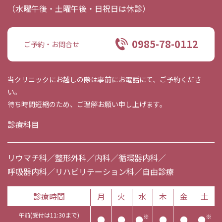
（水曜午後・土曜午後・日祝日は休診）
0985-78-0112
ご予約・お問合せ
当クリニックにお越しの際は事前にお電話にて、ご予約くださ
い。
待ち時間短縮のため、ご理解お願い申し上げます。
診療科目
リウマチ科／整形外科／内科／循環器内科／
呼吸器内科／リハビリテーション科／自由診療
診療時間
月
火
水
木
金
土
午前(受付は11:30まで)
※
※
●
●
●
●
●
●